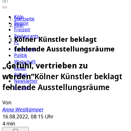
Köln
Startseite
Region
Köln
Freizeit
Restaurants
Kölner Künstler beklagt
FC
fehlende Ausstellungsräume
Panorama
Politik
Wirtschaft
„Gefühl, vertrieben zu
Kultur
werden“
Kölner Künstler beklagt
Rätsel
Newsletter
fehlende Ausstellungsräume
E-Paper
Von
Anna Westkämper
16.08.2022, 08:15 Uhr
4 min