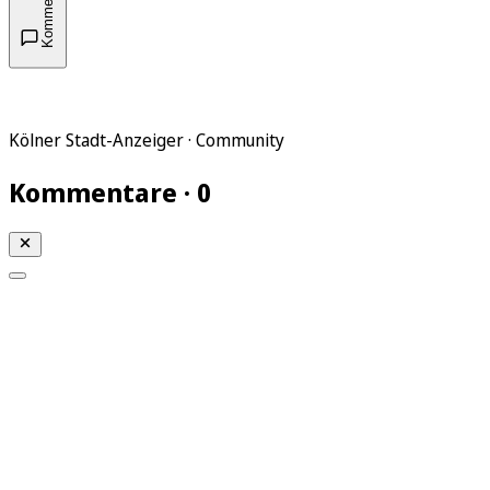
Kommentare
Kölner Stadt-Anzeiger · Community
Kommentare · 0
Mein KStA
Meine Artikel
Meine Region
Meine Newsletter
Mein KStA PLUS
Mein E-Paper