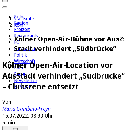
Köln
Startseite
Region
Köln
Freizeit
Restaurants
Kölner Open-Air-Bühne vor Aus?:
FC
Stadt verhindert „Südbrücke“
Panorama
Politik
Wirtschaft
Kölner Open-Air-Location vor
Kultur
Aus
Stadt verhindert „Südbrücke“
Rätsel
Newsletter
– Clubszene entsetzt
E-Paper
Von
Maria Gambino-Freyn
15.07.2022, 08:30 Uhr
5 min