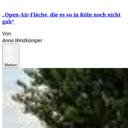
„Open-Air-Fläche, die es so in Köln noch nicht
gab“
Von
Anna Westkämper
Merken