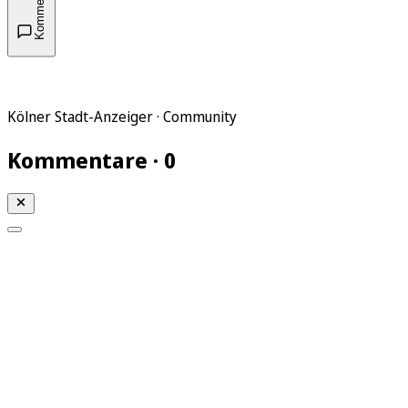
Kommentare
Kölner Stadt-Anzeiger · Community
Kommentare · 0
Mein KStA
Meine Artikel
Meine Region
Meine Newsletter
Mein KStA PLUS
Mein E-Paper