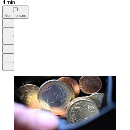
4 min
Kommentare
Auf Google bevorzugen
Anhören
Schrift
Merken
Drucken
Teilen