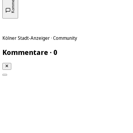
Kommentare
Kölner Stadt-Anzeiger · Community
Kommentare · 0
Mein KStA
Meine Artikel
Meine Region
Meine Newsletter
Mein KStA PLUS
Mein E-Paper