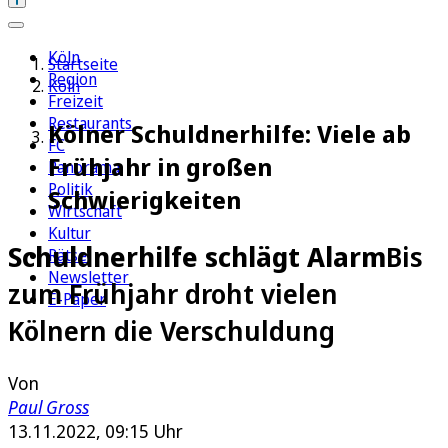
Köln
Startseite
Region
Köln
Freizeit
Restaurants
Kölner Schuldnerhilfe: Viele ab
FC
Frühjahr in großen
Panorama
Politik
Schwierigkeiten
Wirtschaft
Kultur
Schuldnerhilfe schlägt Alarm
Bis
Rätsel
Newsletter
zum Frühjahr droht vielen
E-Paper
Kölnern die Verschuldung
Von
Paul Gross
13.11.2022, 09:15 Uhr