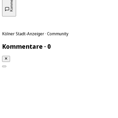
Kommentare
Kölner Stadt-Anzeiger · Community
Kommentare · 0
Mein KStA
Meine Artikel
Meine Region
Meine Newsletter
Mein KStA PLUS
Mein E-Paper