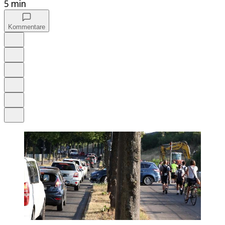
5 min
Kommentare
Auf Google bevorzugen
Anhören
Schrift
Merken
Drucken
Teilen