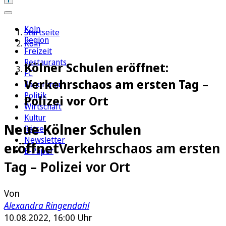
Köln
Startseite
Region
Köln
Freizeit
Restaurants
Kölner Schulen eröffnet:
FC
Verkehrschaos am ersten Tag –
Panorama
Politik
Polizei vor Ort
Wirtschaft
Kultur
Neue Kölner Schulen
Rätsel
Newsletter
eröffnet
Verkehrschaos am ersten
E-Paper
Tag – Polizei vor Ort
Von
Alexandra Ringendahl
10.08.2022, 16:00 Uhr