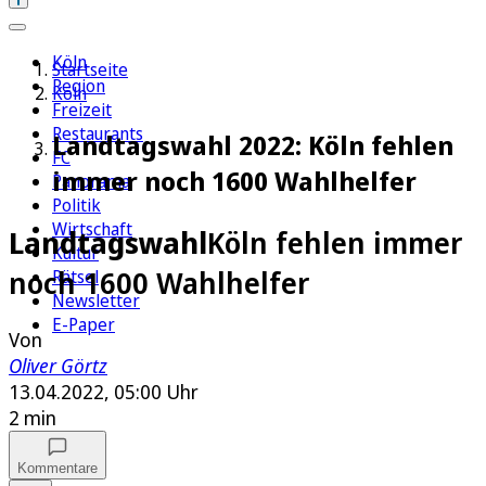
Köln
Startseite
Region
Köln
Freizeit
Restaurants
Landtagswahl 2022: Köln fehlen
FC
immer noch 1600 Wahlhelfer
Panorama
Politik
Wirtschaft
Landtagswahl
Köln fehlen immer
Kultur
noch 1600 Wahlhelfer
Rätsel
Newsletter
E-Paper
Von
Oliver Görtz
13.04.2022, 05:00 Uhr
2 min
Kommentare