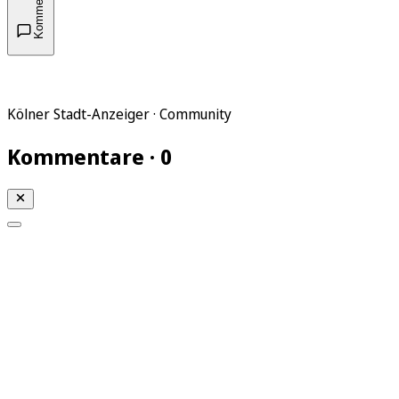
Kommentare
Kölner Stadt-Anzeiger · Community
Kommentare · 0
Mein KStA
Meine Artikel
Meine Region
Meine Newsletter
Mein KStA PLUS
Mein E-Paper