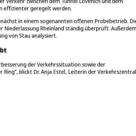
er Verkehr zwischen dem Tunnel Lövenich und dem
 effizienter geregelt werden.
unächst in einem sogenannten offenen Probebetrieb. Di
er Niederlassung Rheinland ständig überprüft. Außerde
ung von Stau analysiert.
ebt
rbesserung der Verkehrssituation sowie der
Ring“, blickt Dr. Anja Estel, Leiterin der Verkehrszentra