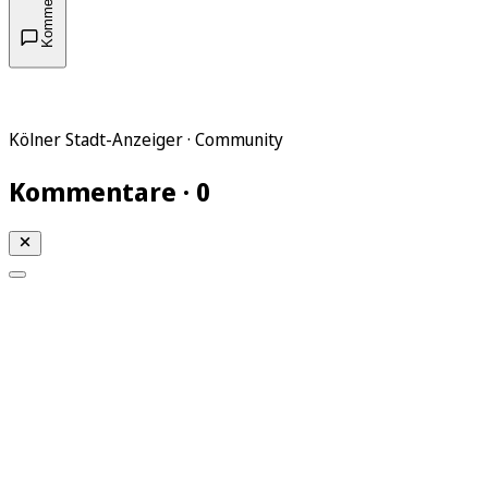
Kommentare
Kölner Stadt-Anzeiger · Community
Kommentare · 0
Mein KStA
Meine Artikel
Meine Region
Meine Newsletter
Mein KStA PLUS
Mein E-Paper