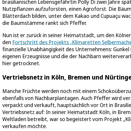
brasilianischen Lebensgefährtin Polly Di zwei Jahre s
Nutzpflanzen aufzuforsten, einen Agroforst. Die Bäume
Blätterdach bilden, unter dem Kakao und Cupuaçu wa
die Baumstämme rankt sich Pfeffer.
Nun ist er zurück in seiner Heimatstadt, um den Kölner
den
Fortschritt des Projekts „Klimaretten Selbermach
finanzielle Unabhängigkeit des Unternehmens: Gunkel u
eigenen Erzeugnisse und die der Nachbarn weitervera
hier getrocknet.
Vertriebsnetz in Köln, Bremen und Nürting
Manche Früchte werden noch mit einem Schokoüberzug
ebenfalls von Nachbarplantagen. Auch Pfeffer wird vera
verpackt und verkauft, hauptsächlich vor Ort in Brasili
Vertriebsnetz auf: In seiner Heimatstadt Köln, in Breme
Weltladen betreibt, war so begeistert vom Projekt „K
verkaufen möchte.