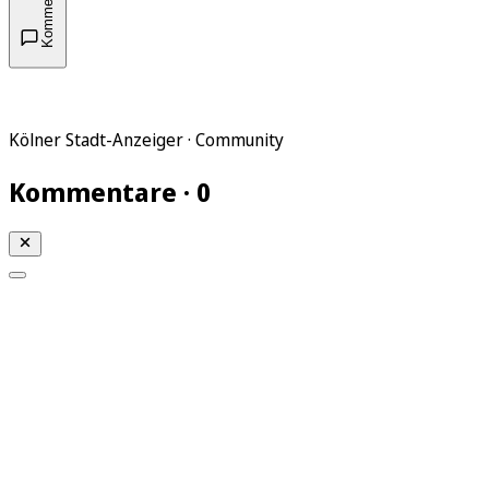
Kommentare
Kölner Stadt-Anzeiger · Community
Kommentare · 0
Mein KStA
Meine Artikel
Meine Region
Meine Newsletter
Mein KStA PLUS
Mein E-Paper