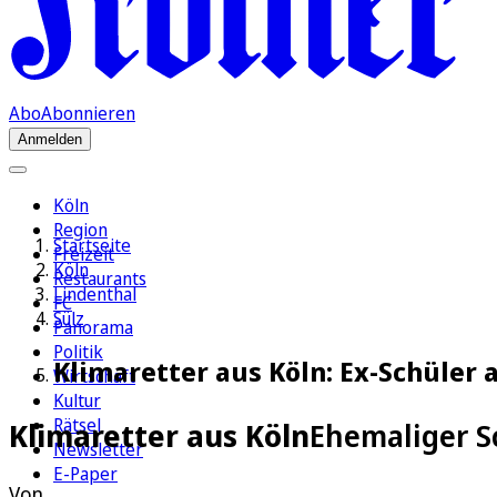
Abo
Abonnieren
Anmelden
Köln
Region
Startseite
Freizeit
Köln
Restaurants
Lindenthal
FC
Sülz
Panorama
Politik
Klimaretter aus Köln: Ex-Schüler a
Wirtschaft
Kultur
Rätsel
Klimaretter aus Köln
Ehemaliger Sc
Newsletter
E-Paper
Von