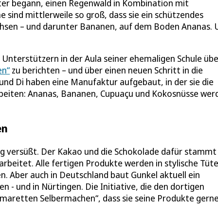
päter begann, einen Regenwald in Kombination mit
 sind mittlerweile so groß, dass sie ein schützendes
chsen – und darunter Bananen, auf dem Boden Ananas.
 Unterstützern in der Aula seiner ehemaligen Schule übe
en“
zu berichten – und über einen neuen Schritt in die
nd Di haben eine Manufaktur aufgebaut, in der sie die
rbeiten: Ananas, Bananen, Cupuaçu und Kokosnüsse wer
en
 versüßt. Der Kakao und die Schokolade dafür stammt
rbeitet. Alle fertigen Produkte werden in stylische Tüt
en. Aber auch in Deutschland baut Gunkel aktuell ein
n - und in Nürtingen. Die Initiative, die den dortigen
limaretten Selbermachen“, dass sie seine Produkte gern