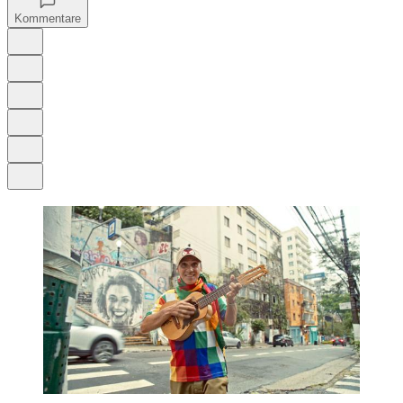
Kommentare
Auf Google bevorzugen
Anhören
Schrift
Merken
Drucken
Teilen