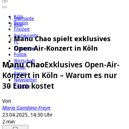
Köln
Startseite
Region
Köln
Freizeit
Restaurants
Manu Chao spielt exklusives
FC
Open-Air-Konzert in Köln
Panorama
Politik
Wirtschaft
Manu Chao
Exklusives Open-Air-
Kultur
Konzert in Köln – Warum es nur
Rätsel
Newsletter
30 Euro kostet
E-Paper
Von
Maria Gambino-Freyn
23.04.2025, 14:30 Uhr
2 min