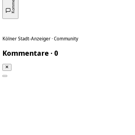
Kommentare
Kölner Stadt-Anzeiger · Community
Kommentare · 0
Mein KStA
Meine Artikel
Meine Region
Meine Newsletter
Mein KStA PLUS
Mein E-Paper