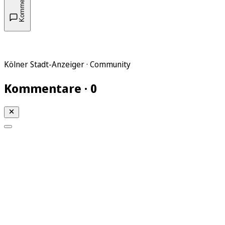
Kommentare
Kölner Stadt-Anzeiger · Community
Kommentare · 0
Mein KStA
Meine Artikel
Meine Region
Meine Newsletter
Mein KStA PLUS
Mein E-Paper