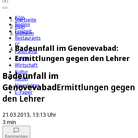
Köln
Startseite
Region
Köln
Freizeit
Mülheim
Restaurants
FC
Badeunfall im Genovevabad:
Panorama
Ermittlungen gegen den Lehrer
Politik
Wirtschaft
Kultur
Badeunfall im
Rätsel
Genovevabad
Ermittlungen gegen
Newsletter
E-Paper
den Lehrer
21.03.2013, 13:13 Uhr
3 min
Kommentare