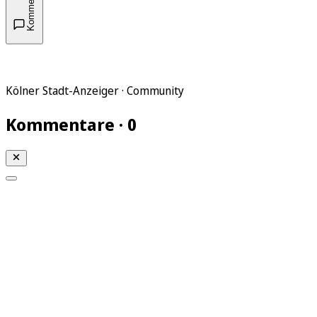
Kommentare
Kölner Stadt-Anzeiger · Community
Kommentare · 0
Mein KStA
Meine Artikel
Meine Region
Meine Newsletter
Mein KStA PLUS
Mein E-Paper