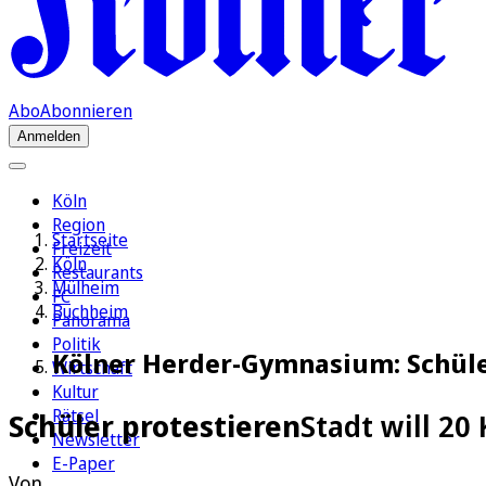
Abo
Abonnieren
Anmelden
Köln
Region
Startseite
Freizeit
Köln
Restaurants
Mülheim
FC
Buchheim
Panorama
Politik
Kölner Herder-Gymnasium: Schüle
Wirtschaft
Kultur
Rätsel
Schüler protestieren
Stadt will 2
Newsletter
E-Paper
Von