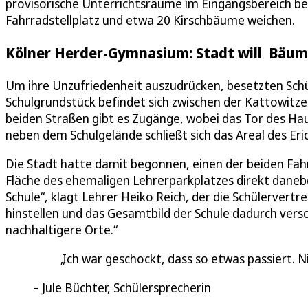
provisorische Unterrichtsräume im Eingangsbereich beg
Fahrradstellplatz und etwa 20 Kirschbäume weichen.
Kölner Herder-Gymnasium: Stadt will Bäum
Um ihre Unzufriedenheit auszudrücken, besetzten Schü
Schulgrundstück befindet sich zwischen der Kattowit
beiden Straßen gibt es Zugänge, wobei das Tor des Ha
neben dem Schulgelände schließt sich das Areal des Er
Die Stadt hatte damit begonnen, einen der beiden Fa
Fläche des ehemaligen Lehrerparkplatzes direkt daneben
Schule“, klagt Lehrer Heiko Reich, der die Schülerver
hinstellen und das Gesamtbild der Schule dadurch vers
nachhaltigere Orte.“
Ich war geschockt, dass so etwas passiert.
Jule Büchter, Schülersprecherin