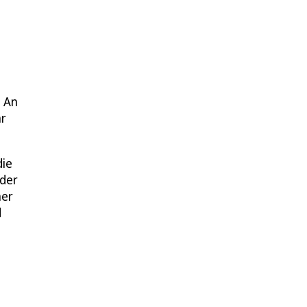
. An
ar
die
 der
ner
d