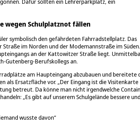
onnen. Dafür sollten ein Lehrerparkplatz, ein
e wegen Schulplatznot fällen
ler symbolisch den gefährdeten Fahrradstellplatz. Das
zer Straße im Norden und der Modemannstraße im Süden
upteingangs an der Kattowitzer Straße liegt. Unmittelb
ich-Gutenberg-Berufskollegs an.
hrradplätze am Haupteingang abzubauen und bereitete 
 als Ersatzfläche vor. „Der Eingang ist die Visitenkarte
tretung betreut. Da könne man nicht irgendwelche Contai
chandeln: „Es gibt auf unserem Schulgelände bessere un
 Niemand wusste davon