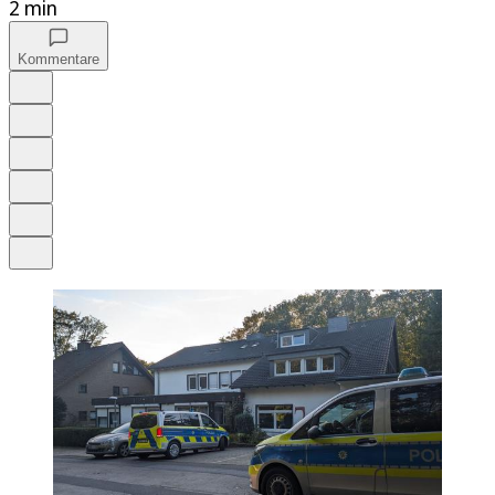
2 min
Kommentare
Auf Google bevorzugen
Anhören
Schrift
Merken
Drucken
Teilen