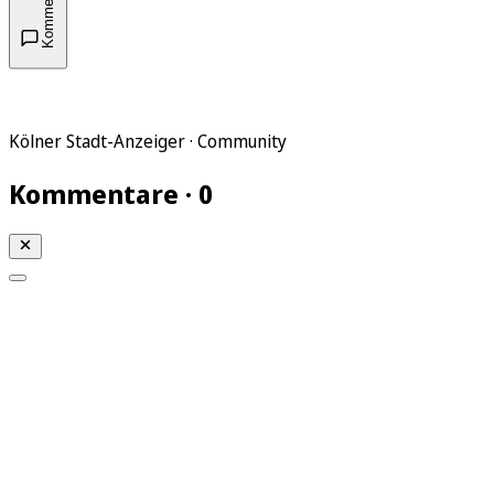
Kommentare
Kölner Stadt-Anzeiger · Community
Kommentare · 0
Mein KStA
Meine Artikel
Meine Region
Meine Newsletter
Mein KStA PLUS
Mein E-Paper