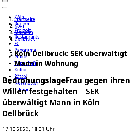
Köln
Startseite
Region
Köln
Freizeit
Mülheim
Restaurants
Dellbrück
FC
Panorama
Köln-Dellbrück: SEK überwältigt
Politik
Mann in Wohnung
Wirtschaft
Kultur
Rätsel
Bedrohungslage
Frau gegen ihren
Newsletter
Willen festgehalten – SEK
E-Paper
überwältigt Mann in Köln-
Dellbrück
17.10.2023, 18:01 Uhr