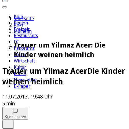
Köln
Startseite
Region
Köln
Freizeit
Mülheim
Restaurants
FC
Trauer um Yilmaz Acer: Die
Panorama
Kinder weinen heimlich
Politik
Wirtschaft
Kultur
Trauer um Yilmaz Acer
Die Kinder
Rätsel
weinen heimlich
Newsletter
E-Paper
11.07.2013, 19:48 Uhr
5 min
Kommentare
Auf Google bevorzugen