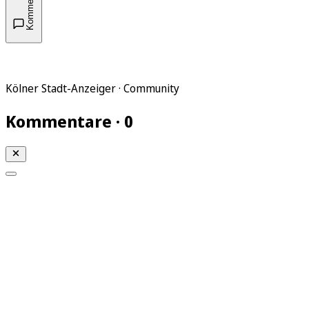
Kommentare
Kölner Stadt-Anzeiger · Community
Kommentare · 0
Mein KStA
Meine Artikel
Meine Region
Meine Newsletter
Mein KStA PLUS
Mein E-Paper