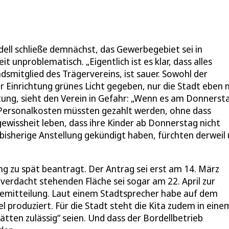
rdell schließe demnächst, das Gewerbegebiet sei in
 unproblematisch. „Eigentlich ist es klar, dass alles
ndsmitglied des Trägervereins, ist sauer. Sowohl der
Einrichtung grünes Licht gegeben, nur die Stadt eben n
ung, sieht den Verein in Gefahr: „Wenn es am Donnerst
nd Personalkosten müssten gezahlt werden, ohne dass
ewissheit leben, dass ihre Kinder ab Donnerstag nicht
e bisherige Anstellung gekündigt haben, fürchten derweil
ng zu spät beantragt. Der Antrag sei erst am 14. März
erdacht stehenden Fläche sei sogar am 22. April zur
ssemitteilung. Laut einem Stadtsprecher habe auf dem
produziert. Für die Stadt steht die Kita zudem in eine
tten zulässig“ seien. Und dass der Bordellbetrieb