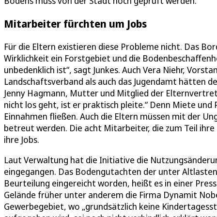
Bodens muss von der Stadt noch geprüft werden.
Mitarbeiter fürchten um Jobs
Für die Eltern existieren diese Probleme nicht. Das Bo
Wirklichkeit ein Forstgebiet und die Bodenbeschaffenheit
unbedenklich ist“, sagt Junkes. Auch Vera Niehr, Vorsta
Landschaftsverband als auch das Jugendamt hätten der 
Jenny Hagmann, Mutter und Mitglied der Elternvertret
nicht los geht, ist er praktisch pleite.“ Denn Miete u
Einnahmen fließen. Auch die Eltern müssen mit der Ung
betreut werden. Die acht Mitarbeiter, die zum Teil ihr
ihre Jobs.
Laut Verwaltung hat die Initiative die Nutzungsänderu
eingegangen. Das Bodengutachten der unter Altlastenv
Beurteilung eingereicht worden, heißt es in einer Pre
Gelände früher unter anderem die Firma Dynamit Nobel 
Gewerbegebiet, wo „grundsätzlich keine Kindertagesstä