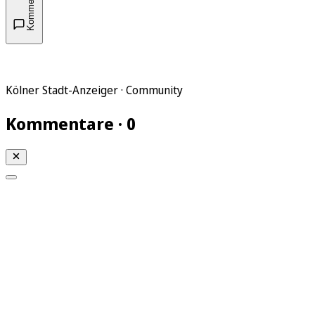
Kommentare
Kölner Stadt-Anzeiger · Community
Kommentare · 0
Mein KStA
Meine Artikel
Meine Region
Meine Newsletter
Mein KStA PLUS
Mein E-Paper