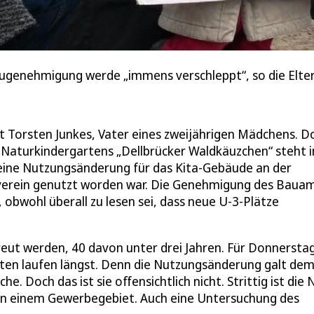
ugenehmigung werde „immens verschleppt“, so die Elter
agt Torsten Junkes, Vater eines zweijährigen Mädchens. D
aturkindergartens „Dellbrücker Waldkäuzchen“ steht i
 eine Nutzungsänderung für das Kita-Gebäude an der
rverein genutzt worden war. Die Genehmigung des Baua
obwohl überall zu lesen sei, dass neue U-3-Plätze
reut werden, 40 davon unter drei Jahren. Für Donnersta
iten laufen längst. Denn die Nutzungsänderung galt de
e. Doch das ist sie offensichtlich nicht. Strittig ist die
 in einem Gewerbegebiet. Auch eine Untersuchung des