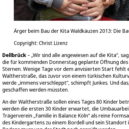
Ärger beim Bau der Kita Waldkäuzen 2013: Die Ba
Copyright: Christ Lizenz
Dellbrück
– „Wir sind alle angewiesen auf die Kita“, s
die für kommenden Donnerstag geplante Öffnung des N
Sternen. Wenige Tage vor dem anvisierten Start fehlt
Waltherstraße, das zuvor von einem türkischen Kultu
werde „immens verschleppt“, schimpft Junkes. Und das, 
geschaffen werden müssten.
An der Waltherstraße sollen eines Tages 80 Kinder bet
werden die ersten 30 Kinder erwartet, die Umbauarbe
Trägerverein „Familie in Balance Köln“ als reine Formsach
des Kindergartens zu einem Bordell und sein Standort