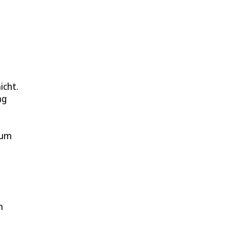
icht.
ag
 um
m