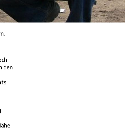
n.
och
n den
mts
g
m
 Nähe