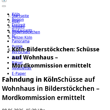
Köln
Startseite
Region
Köln
Freizeit
Nippes
Restaurants
Bilderstöckchen
FC
Polizei Köln
Panorama
Politik
Köln-Bilderstöckchen: Schüsse
Wirtschaft
auf Wohnhaus –
Kultur
Rätsel
Mordkommission ermittelt
Newsletter
E-Paper
Fahndung in Köln
Schüsse auf
Wohnhaus in Bilderstöckchen –
Mordkommission ermittelt