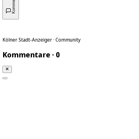
Kommentare
Kölner Stadt-Anzeiger · Community
Kommentare · 0
Mein KStA
Meine Artikel
Meine Region
Meine Newsletter
Mein KStA PLUS
Mein E-Paper