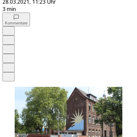
28.03.2021, 11:23 Uhr
3 min
Kommentare
Auf Google bevorzugen
Anhören
Schrift
Merken
Drucken
Teilen