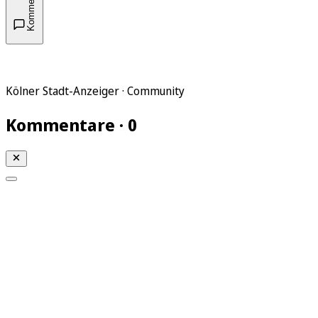
Kommentare
Kölner Stadt-Anzeiger · Community
Kommentare · 0
Mein KStA
Meine Artikel
Meine Region
Meine Newsletter
Mein KStA PLUS
Mein E-Paper