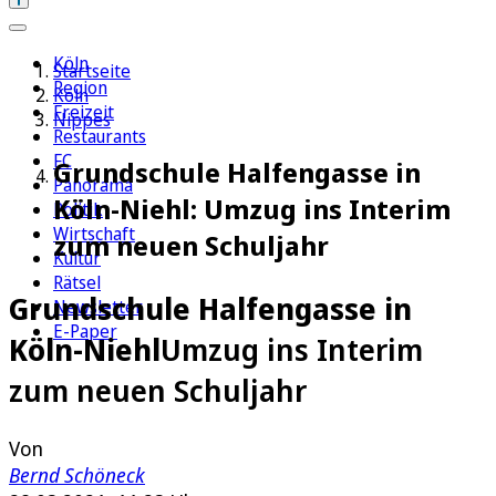
Köln
Startseite
Region
Köln
Freizeit
Nippes
Restaurants
FC
Grundschule Halfengasse in
Panorama
Köln-Niehl: Umzug ins Interim
Politik
Wirtschaft
zum neuen Schuljahr
Kultur
Rätsel
Grundschule Halfengasse in
Newsletter
E-Paper
Köln-Niehl
Umzug ins Interim
zum neuen Schuljahr
Von
Bernd Schöneck