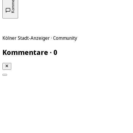
Kommentare
Kölner Stadt-Anzeiger · Community
Kommentare · 0
Mein KStA
Meine Artikel
Meine Region
Meine Newsletter
Mein KStA PLUS
Mein E-Paper