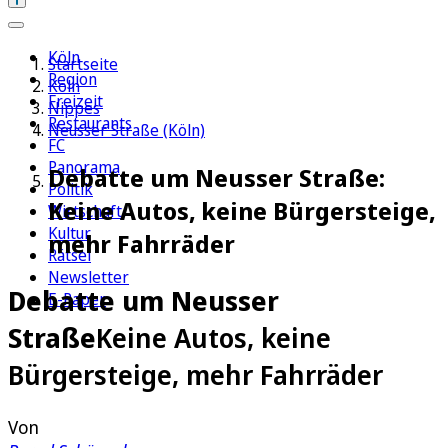
Köln
Startseite
Region
Köln
Freizeit
Nippes
Restaurants
Neusser Straße (Köln)
FC
Panorama
Debatte um Neusser Straße:
Politik
Keine Autos, keine Bürgersteige,
Wirtschaft
Kultur
mehr Fahrräder
Rätsel
Newsletter
Debatte um Neusser
E-Paper
Straße
Keine Autos, keine
Bürgersteige, mehr Fahrräder
Von