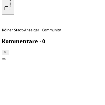
Kommentare
Kölner Stadt-Anzeiger · Community
Kommentare · 0
Mein KStA
Meine Artikel
Meine Region
Meine Newsletter
Mein KStA PLUS
Mein E-Paper