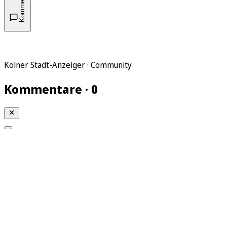
Kommentare
Kölner Stadt-Anzeiger · Community
Kommentare · 0
Mein KStA
Meine Artikel
Meine Region
Meine Newsletter
Mein KStA PLUS
Mein E-Paper