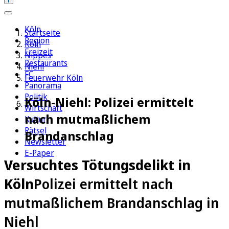
Köln
Startseite
Region
Köln
Freizeit
Nippes
Restaurants
Niehl
FC
Feuerwehr Köln
Panorama
Politik
Köln-Niehl: Polizei ermittelt
Wirtschaft
nach mutmaßlichem
Kultur
Rätsel
Brandanschlag
Newsletter
E-Paper
Versuchtes Tötungsdelikt in
Köln
Polizei ermittelt nach
mutmaßlichem Brandanschlag in
Niehl