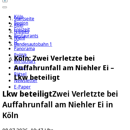
Köln
Startseite
Region
Köln
Freizeit
Nippes
Restaurants
Niehl
FC
Bundesautobahn 1
Panorama
Politik
Köln: Zwei Verletzte bei
Wirtschaft
Auffahrunfall am Niehler Ei –
Kultur
Rätsel
Lkw beteiligt
Newsletter
E-Paper
Lkw beteiligt
Zwei Verletzte bei
Auffahrunfall am Niehler Ei in
Köln