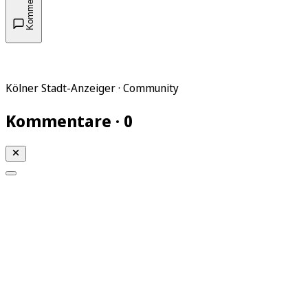
Kommentare
Kölner Stadt-Anzeiger · Community
Kommentare · 0
Mein KStA
Meine Artikel
Meine Region
Meine Newsletter
Mein KStA PLUS
Mein E-Paper