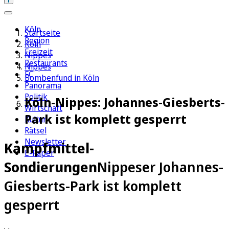
Köln
Startseite
Region
Köln
Freizeit
Nippes
Restaurants
Nippes
FC
Bombenfund in Köln
Panorama
Politik
Köln-Nippes: Johannes-Giesberts-
Wirtschaft
Park ist komplett gesperrt
Kultur
Rätsel
Newsletter
Kampfmittel-
E-Paper
Sondierungen
Nippeser Johannes-
Giesberts-Park ist komplett
gesperrt