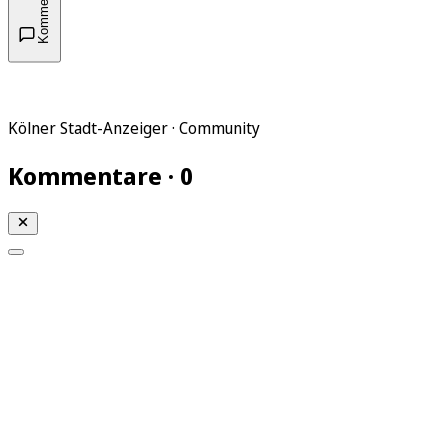
Kommentare
Kölner Stadt-Anzeiger · Community
Kommentare · 0
Mein KStA
Meine Artikel
Meine Region
Meine Newsletter
Mein KStA PLUS
Mein E-Paper