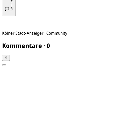
Kommentare
Kölner Stadt-Anzeiger · Community
Kommentare · 0
Mein KStA
Meine Artikel
Meine Region
Meine Newsletter
Mein KStA PLUS
Mein E-Paper