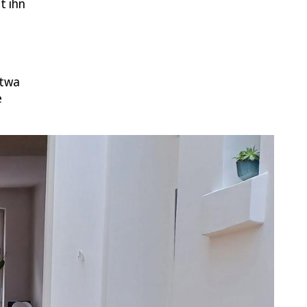
t ihn
etwa
e