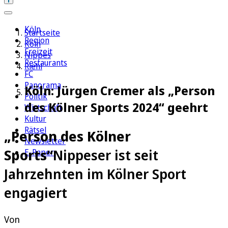
Köln
Startseite
Region
Köln
Freizeit
Nippes
Restaurants
Riehl
FC
Panorama
Köln: Jürgen Cremer als „Person
Politik
des Kölner Sports 2024“ geehrt
Wirtschaft
Kultur
Rätsel
„Person des Kölner
Newsletter
Sports“
Nippeser ist seit
E-Paper
Jahrzehnten im Kölner Sport
engagiert
Von