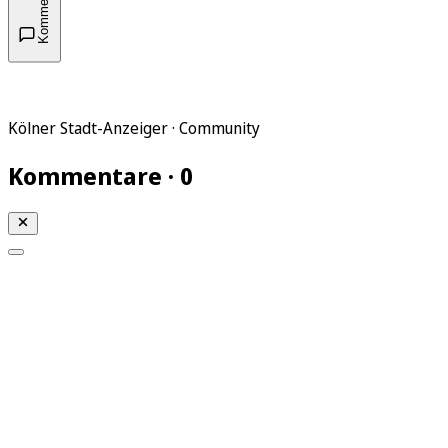
Kommentare
Kölner Stadt-Anzeiger · Community
Kommentare · 0
Mein KStA
Meine Artikel
Meine Region
Meine Newsletter
Mein KStA PLUS
Mein E-Paper