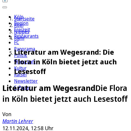
Köln
Startseite
Region
Köln
Freizeit
Nippes
Restaurants
Riehl
FC
Panorama
Literatur am Wegesrand: Die
Politik
Flora in Köln bietet jetzt auch
Wirtschaft
Kultur
Lesestoff
Rätsel
Newsletter
Literatur am Wegesrand
Die Flora
E-Paper
in Köln bietet jetzt auch Lesestoff
Von
Martin Lehrer
12.11.2024, 12:58 Uhr