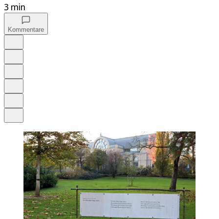
3 min
Kommentare
Auf Google bevorzugen
Anhören
Schrift
Merken
Drucken
Teilen