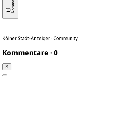
Kommentare
Kölner Stadt-Anzeiger · Community
Kommentare · 0
Mein KStA
Meine Artikel
Meine Region
Meine Newsletter
Mein KStA PLUS
Mein E-Paper