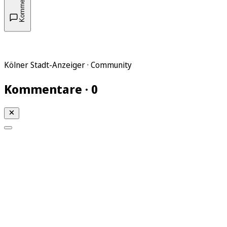
Kommentare
Kölner Stadt-Anzeiger · Community
Kommentare · 0
Mein KStA
Meine Artikel
Meine Region
Meine Newsletter
Mein KStA PLUS
Mein E-Paper