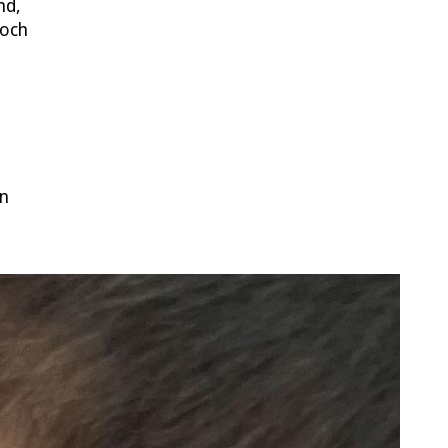
nd,
noch
in