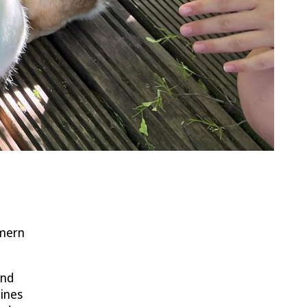
mmern
ind
eines