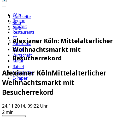
Köln
Startseite
Region
Köln
Freizeit
Porz
Restaurants
FC
Alexianer Köln: Mittelalterlicher
Panorama
Weihnachtsmarkt mit
Politik
Wirtschaft
Besucherrekord
Kultur
Rätsel
Alexianer Köln
Mittelalterlicher
Newsletter
E-Paper
Weihnachtsmarkt mit
Besucherrekord
24.11.2014, 09:22 Uhr
2 min