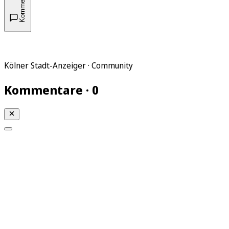
Kommentare
Kölner Stadt-Anzeiger · Community
Kommentare · 0
Mein KStA
Meine Artikel
Meine Region
Meine Newsletter
Mein KStA PLUS
Mein E-Paper