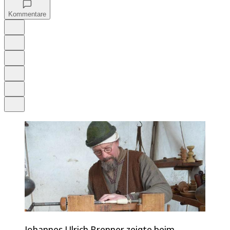
Kommentare
Auf Google bevorzugen
Anhören
Schrift
Merken
Drucken
Teilen
Johannes Ulrich Brenner zeigte beim