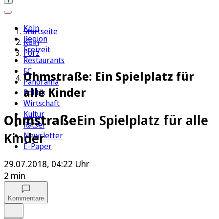
Köln
Startseite
Region
Köln
Freizeit
Porz
Restaurants
FC
Ohmstraße: Ein Spielplatz für
Panorama
alle Kinder
Politik
Wirtschaft
Kultur
Ohmstraße
Ein Spielplatz für alle
Rätsel
Kinder
Newsletter
E-Paper
29.07.2018, 04:22 Uhr
2 min
Kommentare
Auf Google bevorzugen