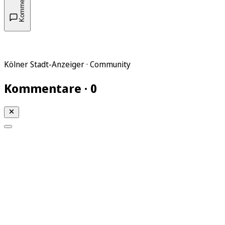
Kommentare
Kölner Stadt-Anzeiger · Community
Kommentare · 0
Mein KStA
Meine Artikel
Meine Region
Meine Newsletter
Mein KStA PLUS
Mein E-Paper