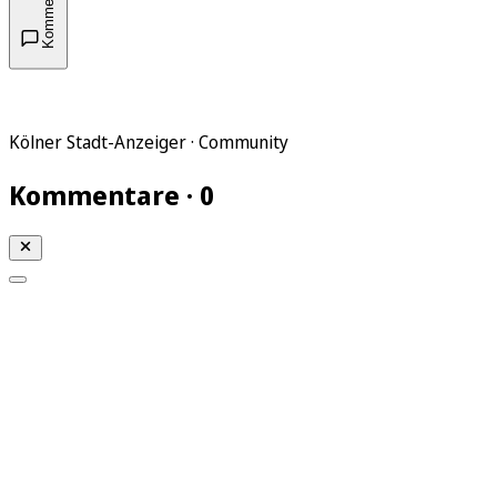
Kommentare
Kölner Stadt-Anzeiger · Community
Kommentare · 0
Mein KStA
Meine Artikel
Meine Region
Meine Newsletter
Mein KStA PLUS
Mein E-Paper