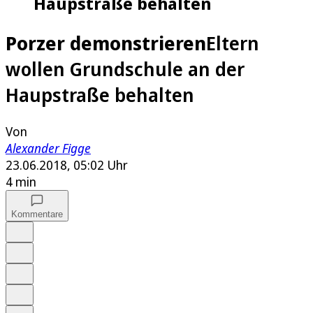
Haupstraße behalten
Porzer demonstrieren
Eltern
wollen Grundschule an der
Haupstraße behalten
Von
Alexander Figge
23.06.2018, 05:02 Uhr
4 min
Kommentare
Auf Google bevorzugen
Anhören
Schrift
Merken
Drucken