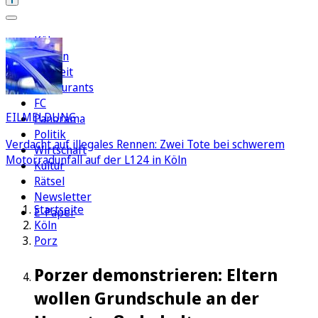
Köln
Region
Freizeit
Restaurants
FC
EILMELDUNG
Panorama
Politik
Verdacht auf illegales Rennen: Zwei Tote bei schwerem
Wirtschaft
Motorradunfall auf der L124 in Köln
Kultur
Rätsel
Newsletter
Startseite
E-Paper
Köln
Porz
Porzer demonstrieren: Eltern
wollen Grundschule an der