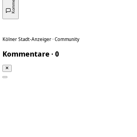
Kommentare
Kölner Stadt-Anzeiger · Community
Kommentare · 0
Mein KStA
Meine Artikel
Meine Region
Meine Newsletter
Mein KStA PLUS
Mein E-Paper