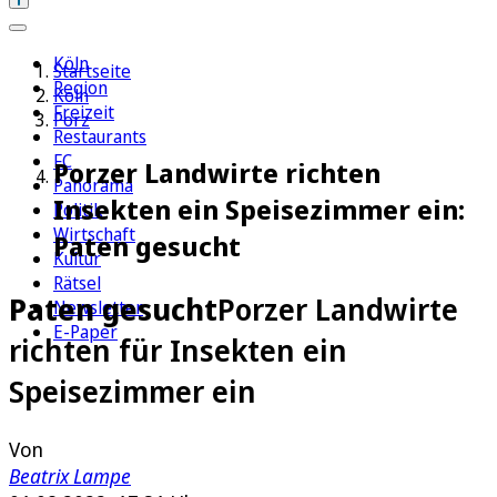
Köln
Startseite
Region
Köln
Freizeit
Porz
Restaurants
FC
Porzer Landwirte richten
Panorama
Insekten ein Speisezimmer ein:
Politik
Wirtschaft
Paten gesucht
Kultur
Rätsel
Paten gesucht
Porzer Landwirte
Newsletter
E-Paper
richten für Insekten ein
Speisezimmer ein
Von
Beatrix Lampe