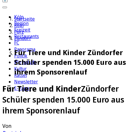
Köln
Startseite
Region
Köln
Freizeit
Porz
Restaurants
Zündorf
FC
Panorama
Für Tiere und Kinder Zündorfer
Politik
Schüler spenden 15.000 Euro aus
Wirtschaft
Kultur
ihrem Sponsorenlauf
Rätsel
Newsletter
Für Tiere und Kinder
Zündorfer
E-Paper
Schüler spenden 15.000 Euro aus
ihrem Sponsorenlauf
Von