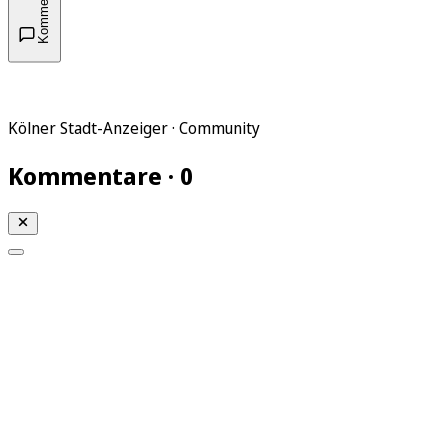
Kommentare
Kölner Stadt-Anzeiger · Community
Kommentare · 0
Mein KStA
Meine Artikel
Meine Region
Meine Newsletter
Mein KStA PLUS
Mein E-Paper