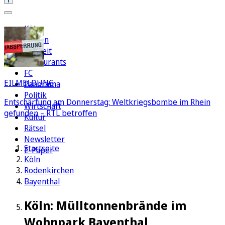
Köln
Region
Freizeit
Restaurants
FC
EILMELDUNG
Panorama
Politik
Entschärfung am Donnerstag: Weltkriegsbombe im Rhein
Wirtschaft
gefunden – RTL betroffen
Kultur
Rätsel
Newsletter
Startseite
E-Paper
Köln
Rodenkirchen
Bayenthal
Köln: Mülltonnenbrände im
Wohnpark Bayenthal