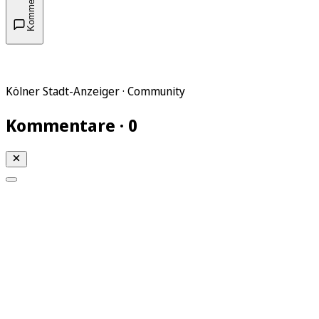
Kommentare
Kölner Stadt-Anzeiger · Community
Kommentare · 0
Mein KStA
Meine Artikel
Meine Region
Meine Newsletter
Mein KStA PLUS
Mein E-Paper