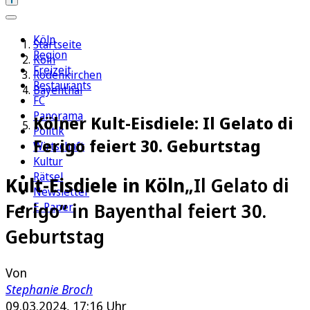
Köln
Startseite
Region
Köln
Freizeit
Rodenkirchen
Restaurants
Bayenthal
FC
Panorama
Kölner Kult-Eisdiele: Il Gelato di
Politik
Ferigo feiert 30. Geburtstag
Wirtschaft
Kultur
Rätsel
Kult-Eisdiele in Köln
„Il Gelato di
Newsletter
Ferigo“ in Bayenthal feiert 30.
E-Paper
Geburtstag
Von
Stephanie Broch
09.03.2024, 17:16 Uhr