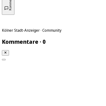
Kommentare
Kölner Stadt-Anzeiger · Community
Kommentare · 0
Mein KStA
Meine Artikel
Meine Region
Meine Newsletter
Mein KStA PLUS
Mein E-Paper