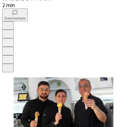
2 min
Kommentare
Auf Google bevorzugen
Anhören
Schrift
Merken
Drucken
Teilen