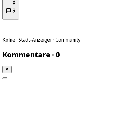
Kommentare
Kölner Stadt-Anzeiger · Community
Kommentare · 0
Mein KStA
Meine Artikel
Meine Region
Meine Newsletter
Mein KStA PLUS
Mein E-Paper