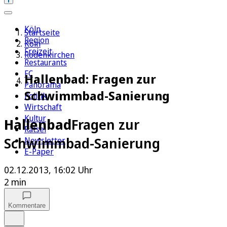
Köln
Startseite
Region
Köln
Freizeit
Rodenkirchen
Restaurants
FC
Hallenbad: Fragen zur
Panorama
Schwimmbad-Sanierung
Politik
Wirtschaft
Kultur
Hallenbad
Fragen zur
Rätsel
Schwimmbad-Sanierung
Newsletter
E-Paper
02.12.2013, 16:02 Uhr
2 min
Kommentare
Auf Google bevorzugen