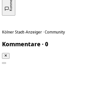
Kommentare
Kölner Stadt-Anzeiger · Community
Kommentare · 0
Mein KStA
Meine Artikel
Meine Region
Meine Newsletter
Mein KStA PLUS
Mein E-Paper