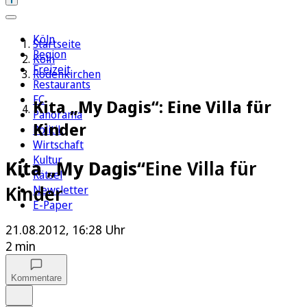
Köln
Startseite
Region
Köln
Freizeit
Rodenkirchen
Restaurants
FC
Kita „My Dagis“: Eine Villa für
Panorama
Kinder
Politik
Wirtschaft
Kultur
Kita „My Dagis“
Eine Villa für
Rätsel
Kinder
Newsletter
E-Paper
21.08.2012, 16:28 Uhr
2 min
Kommentare
Auf Google bevorzugen