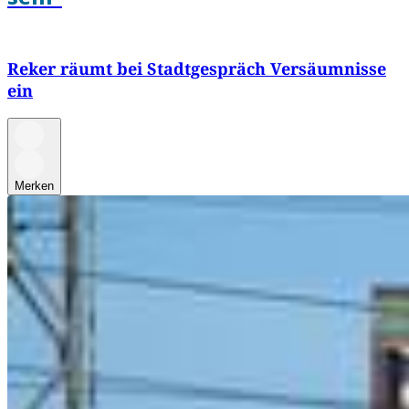
Reker räumt bei Stadtgespräch Versäumnisse
ein
Merken