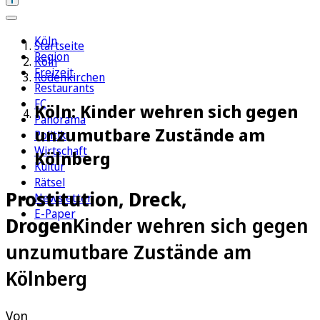
Köln
Startseite
Region
Köln
Freizeit
Rodenkirchen
Restaurants
FC
Köln: Kinder wehren sich gegen
Panorama
unzumutbare Zustände am
Politik
Wirtschaft
Kölnberg
Kultur
Rätsel
Prostitution, Dreck,
Newsletter
E-Paper
Drogen
Kinder wehren sich gegen
unzumutbare Zustände am
Kölnberg
Von