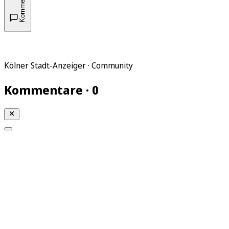
Kommentare
Kölner Stadt-Anzeiger · Community
Kommentare · 0
Mein KStA
Meine Artikel
Meine Region
Meine Newsletter
Mein KStA PLUS
Mein E-Paper