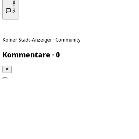
Kommentare
Kölner Stadt-Anzeiger · Community
Kommentare · 0
Mein KStA
Meine Artikel
Meine Region
Meine Newsletter
Mein KStA PLUS
Mein E-Paper