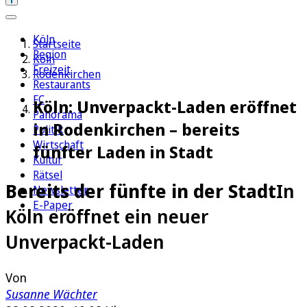
Köln
Startseite
Region
Köln
Freizeit
Rodenkirchen
Restaurants
FC
Köln: Unverpackt-Laden eröffnet
Panorama
in Rodenkirchen – bereits
Politik
Wirtschaft
fünfter Laden in Stadt
Kultur
Rätsel
Bereits der fünfte in der Stadt
In
Newsletter
E-Paper
Köln eröffnet ein neuer
Unverpackt-Laden
Von
Susanne Wächter