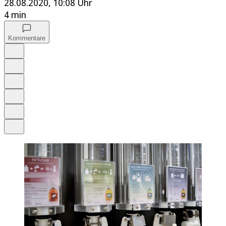
28.08.2020, 10:08 Uhr
4 min
Kommentare
Auf Google bevorzugen
Anhören
Schrift
Merken
Drucken
Teilen