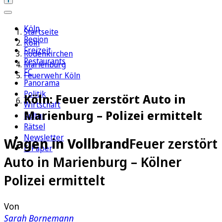
Köln
Startseite
Region
Köln
Freizeit
Rodenkirchen
Restaurants
Marienburg
FC
Feuerwehr Köln
Panorama
Politik
Köln: Feuer zerstört Auto in
Wirtschaft
Marienburg – Polizei ermittelt
Kultur
Rätsel
Newsletter
Wagen in Vollbrand
Feuer zerstört
E-Paper
Auto in Marienburg – Kölner
Polizei ermittelt
Von
Sarah Bornemann