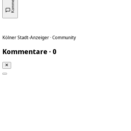
Kommentare
Kölner Stadt-Anzeiger · Community
Kommentare · 0
Mein KStA
Meine Artikel
Meine Region
Meine Newsletter
Mein KStA PLUS
Mein E-Paper