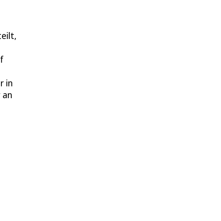
eilt,
f
r in
r an