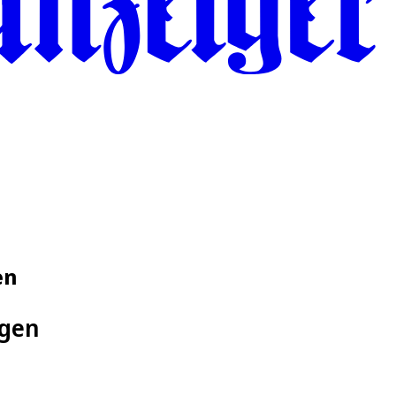
en
ngen