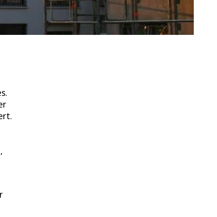
s.
er
rt.
,
r