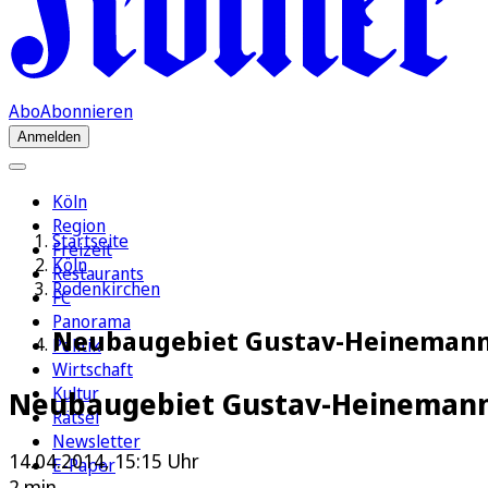
Abo
Abonnieren
Anmelden
Köln
Region
Startseite
Freizeit
Köln
Restaurants
Rodenkirchen
FC
Panorama
Neubaugebiet Gustav-Heinemann-U
Politik
Wirtschaft
Kultur
Neubaugebiet Gustav-Heinemann
Rätsel
Newsletter
14.04.2014, 15:15 Uhr
E-Paper
2 min