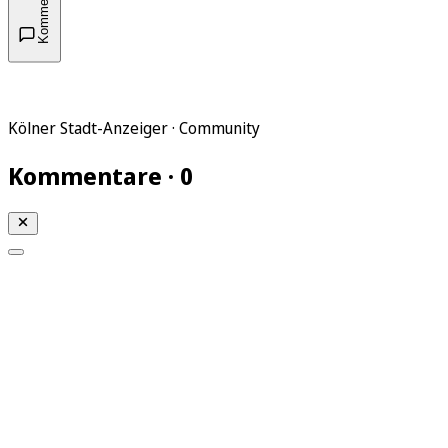
Kommentare
Kölner Stadt-Anzeiger · Community
Kommentare · 0
Mein KStA
Meine Artikel
Meine Region
Meine Newsletter
Mein KStA PLUS
Mein E-Paper