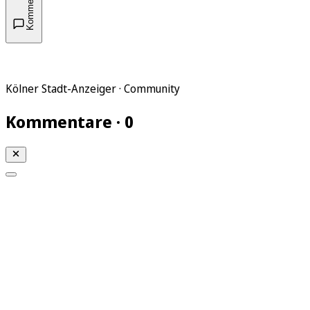
Kommentare
Kölner Stadt-Anzeiger · Community
Kommentare · 0
Mein KStA
Meine Artikel
Meine Region
Meine Newsletter
Mein KStA PLUS
Mein E-Paper