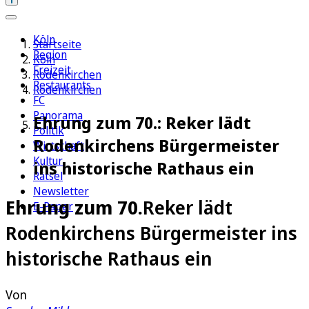
Köln
Startseite
Region
Köln
Freizeit
Rodenkirchen
Restaurants
Rodenkirchen
FC
Panorama
Ehrung zum 70.: Reker lädt
Politik
Rodenkirchens Bürgermeister
Wirtschaft
Kultur
ins historische Rathaus ein
Rätsel
Newsletter
Ehrung zum 70.
Reker lädt
E-Paper
Rodenkirchens Bürgermeister ins
historische Rathaus ein
Von