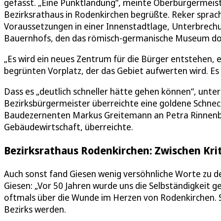
gefasst. „Eine Punktlandung“, meinte Oberbürgermeist
Bezirksrathaus in Rodenkirchen begrüßte. Reker sprac
Voraussetzungen in einer Innenstadtlage, Unterbrechu
Bauernhofs, den das römisch-germanische Museum d
„Es wird ein neues Zentrum für die Bürger entstehen, 
begrünten Vorplatz, der das Gebiet aufwerten wird. Es 
Dass es „deutlich schneller hätte gehen können“, unter
Bezirksbürgermeister überreichte eine goldene Schneck
Baudezernenten Markus Greitemann an Petra Rinnenbur
Gebäudewirtschaft, überreichte.
Bezirksrathaus Rodenkirchen: Zwischen Kri
Auch sonst fand Giesen wenig versöhnliche Worte zu 
Giesen: „Vor 50 Jahren wurde uns die Selbständigkeit 
oftmals über die Wunde im Herzen von Rodenkirchen. Se
Bezirks werden.