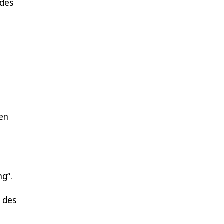
 des
en
g“.
r
r des