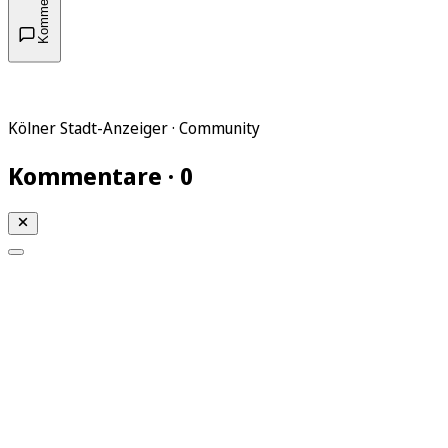
Kommentare
Kölner Stadt-Anzeiger · Community
Kommentare · 0
Mein KStA
Meine Artikel
Meine Region
Meine Newsletter
Mein KStA PLUS
Mein E-Paper