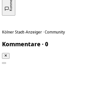
Kommentare
Kölner Stadt-Anzeiger · Community
Kommentare · 0
Mein KStA
Meine Artikel
Meine Region
Meine Newsletter
Mein KStA PLUS
Mein E-Paper