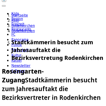
Köln
Startseite
Region
Köln
Freizeit
Rodenkirchen
Restaurants
Rodenkirchen
FC
Panorama
Stadtkämmerin besucht zum
Politik
Jahresauftakt die
Wirtschaft
Kultur
Bezirksvertretung Rodenkirchen
Rätsel
Newsletter
Rosengarten-
E-Paper
Zugang
Stadtkämmerin besucht
zum Jahresauftakt die
Bezirksvertreter in Rodenkirchen