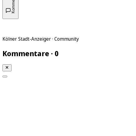
Kommentare
Kölner Stadt-Anzeiger · Community
Kommentare · 0
Mein KStA
Meine Artikel
Meine Region
Meine Newsletter
Mein KStA PLUS
Mein E-Paper