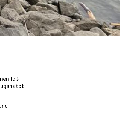
anenfloß.
raugans tot
 und