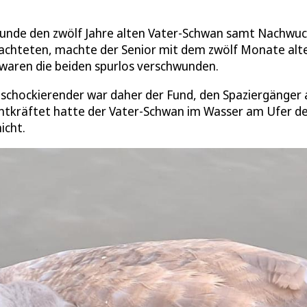
eunde den zwölf Jahre alten Vater-Schwan samt Nachwu
chteten, machte der Senior mit dem zwölf Monate alt
r waren die beiden spurlos verschwunden.
o schockierender war daher der Fund, den Spaziergänger
 entkräftet hatte der Vater-Schwan im Wasser am Ufer d
icht.