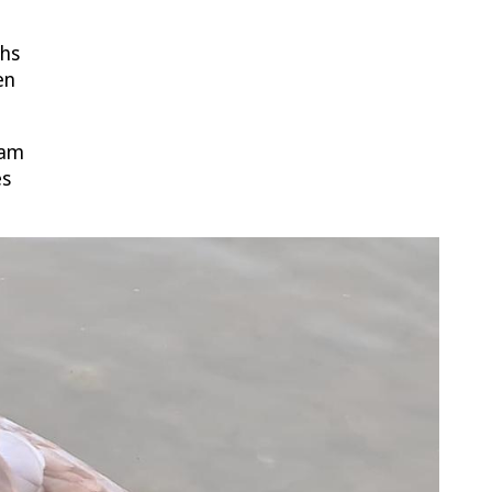
chs
en
 am
es