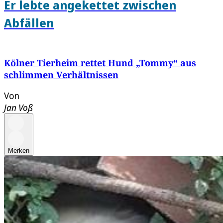
Er lebte angekettet zwischen
Abfällen
Kölner Tierheim rettet Hund „Tommy“ aus
schlimmen Verhältnissen
Von
Jan Voß
Merken