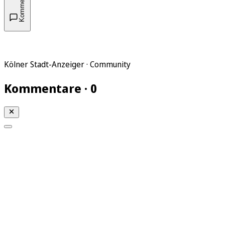
Kommentare
Kölner Stadt-Anzeiger · Community
Kommentare · 0
Mein KStA
Meine Artikel
Meine Region
Meine Newsletter
Mein KStA PLUS
Mein E-Paper