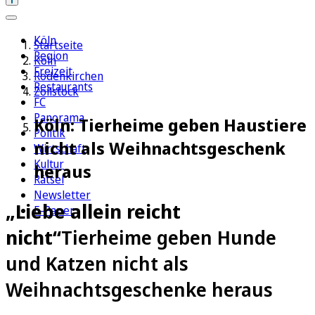
Köln
Startseite
Region
Köln
Freizeit
Rodenkirchen
Restaurants
Zollstock
FC
Panorama
Köln: Tierheime geben Haustiere
Politik
nicht als Weihnachtsgeschenk
Wirtschaft
Kultur
heraus
Rätsel
Newsletter
„Liebe allein reicht
E-Paper
nicht“
Tierheime geben Hunde
und Katzen nicht als
Weihnachtsgeschenke heraus