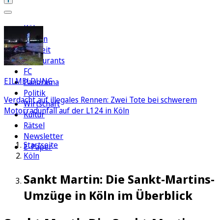
Köln
Region
Freizeit
Restaurants
FC
EILMELDUNG
Panorama
Politik
Verdacht auf illegales Rennen: Zwei Tote bei schwerem
Wirtschaft
Motorradunfall auf der L124 in Köln
Kultur
Rätsel
Newsletter
Startseite
E-Paper
Köln
Sankt Martin: Die Sankt-Martins-
Umzüge in Köln im Überblick