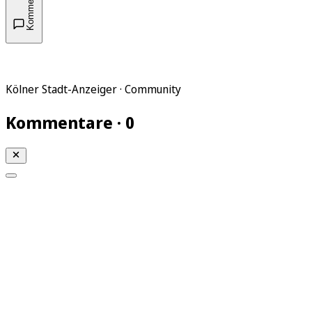
Kommentare
Kölner Stadt-Anzeiger · Community
Kommentare · 0
Mein KStA
Meine Artikel
Meine Region
Meine Newsletter
Mein KStA PLUS
Mein E-Paper