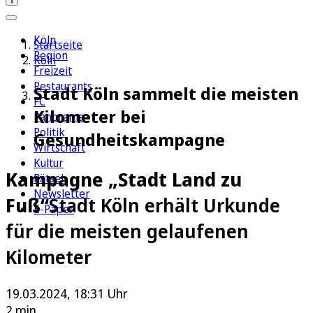
Köln
Startseite
Region
Köln
Freizeit
Restaurants
Stadt Köln sammelt die meisten
FC
Kilometer bei
Panorama
Politik
Gesundheitskampagne
Wirtschaft
Kultur
Kampagne „Stadt Land zu
Rätsel
Newsletter
Fuß“
Stadt Köln erhält Urkunde
E-Paper
für die meisten gelaufenen
Kilometer
19.03.2024, 18:31 Uhr
2 min