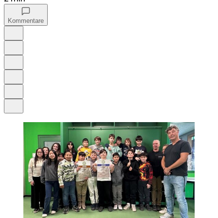
Kommentare
Auf Google bevorzugen
Anhören
Schrift
Merken
Drucken
Teilen