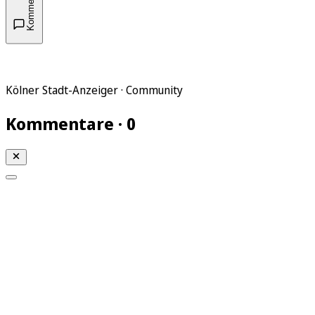
Kommentare
Kölner Stadt-Anzeiger · Community
Kommentare · 0
Mein KStA
Meine Artikel
Meine Region
Meine Newsletter
Mein KStA PLUS
Mein E-Paper