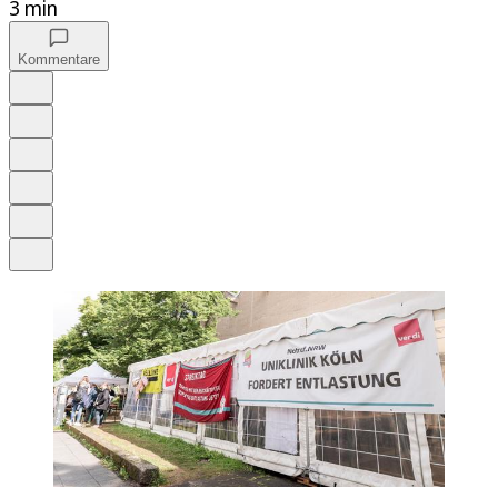
3 min
Kommentare
Auf Google bevorzugen
Anhören
Schrift
Merken
Drucken
Teilen