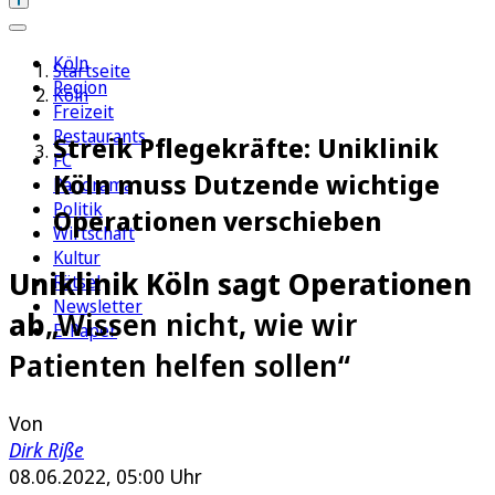
Köln
Startseite
Region
Köln
Freizeit
Restaurants
Streik Pflegekräfte: Uniklinik
FC
Köln muss Dutzende wichtige
Panorama
Politik
Operationen verschieben
Wirtschaft
Kultur
Uniklinik Köln sagt Operationen
Rätsel
Newsletter
ab
„Wissen nicht, wie wir
E-Paper
Patienten helfen sollen“
Von
Dirk Riße
08.06.2022, 05:00 Uhr