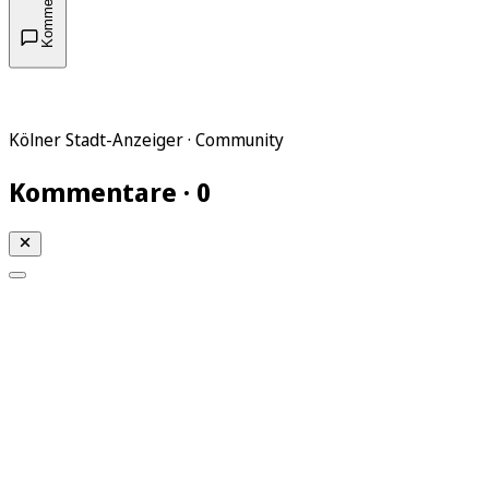
Kommentare
Kölner Stadt-Anzeiger · Community
Kommentare · 0
Mein KStA
Meine Artikel
Meine Region
Meine Newsletter
Mein KStA PLUS
Mein E-Paper