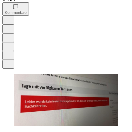
Kommentare
Auf Google bevorzugen
Anhören
Schrift
Merken
Drucken
Teilen