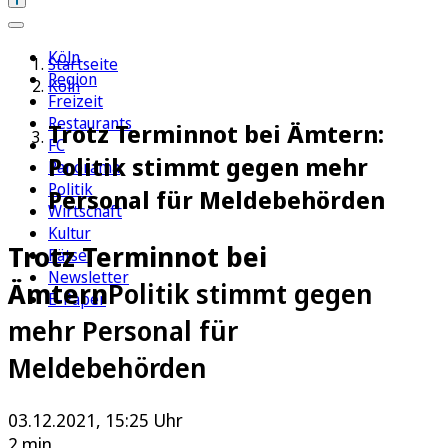
Köln
Startseite
Region
Köln
Freizeit
Restaurants
Trotz Terminnot bei Ämtern:
FC
Politik stimmt gegen mehr
Panorama
Politik
Personal für Meldebehörden
Wirtschaft
Kultur
Trotz Terminnot bei
Rätsel
Newsletter
Ämtern
Politik stimmt gegen
E-Paper
mehr Personal für
Meldebehörden
03.12.2021, 15:25 Uhr
2 min