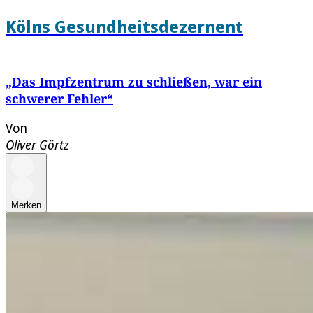
Kölns Gesundheitsdezernent
„Das Impfzentrum zu schließen, war ein
schwerer Fehler“
Von
Oliver Görtz
Merken