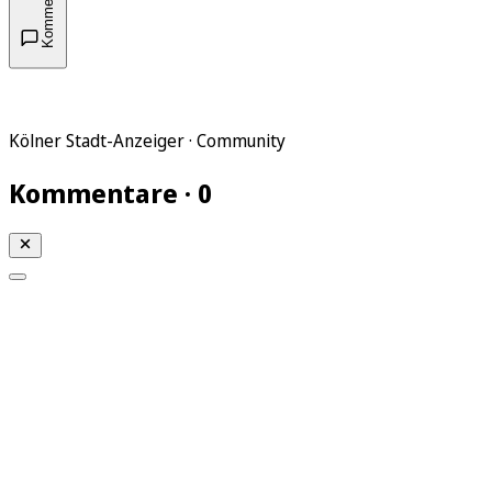
Kommentare
Kölner Stadt-Anzeiger · Community
Kommentare · 0
Mein KStA
Meine Artikel
Meine Region
Meine Newsletter
Mein KStA PLUS
Mein E-Paper