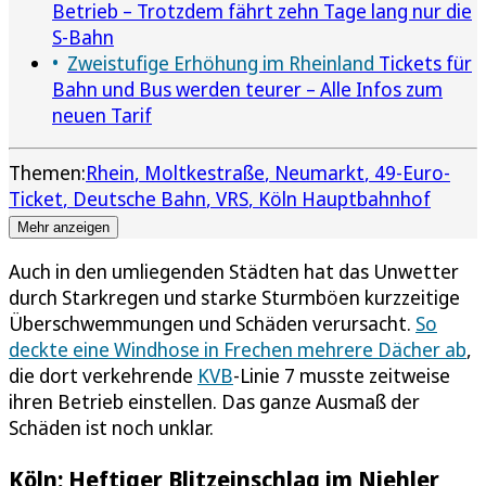
Betrieb – Trotzdem fährt zehn Tage lang nur die
S-Bahn
Zweistufige Erhöhung im Rheinland
Tickets für
Bahn und Bus werden teurer – Alle Infos zum
neuen Tarif
Themen:
Rhein
Moltkestraße
Neumarkt
49-Euro-
Ticket
Deutsche Bahn
VRS
Köln Hauptbahnhof
Mehr anzeigen
Auch in den umliegenden Städten hat das Unwetter
durch Starkregen und starke Sturmböen kurzzeitige
Überschwemmungen und Schäden verursacht.
So
deckte eine Windhose in Frechen mehrere Dächer ab
,
die dort verkehrende
KVB
-Linie 7 musste zeitweise
ihren Betrieb einstellen. Das ganze Ausmaß der
Schäden ist noch unklar.
Köln: Heftiger Blitzeinschlag im Niehler