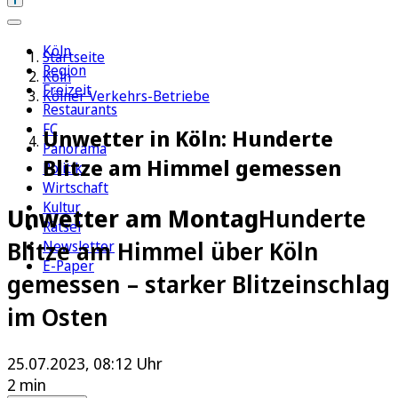
Köln
Startseite
Region
Köln
Freizeit
Kölner Verkehrs-Betriebe
Restaurants
FC
Unwetter in Köln: Hunderte
Panorama
Blitze am Himmel gemessen
Politik
Wirtschaft
Kultur
Unwetter am Montag
Hunderte
Rätsel
Blitze am Himmel über Köln
Newsletter
E-Paper
gemessen – starker Blitzeinschlag
im Osten
25.07.2023, 08:12 Uhr
2 min