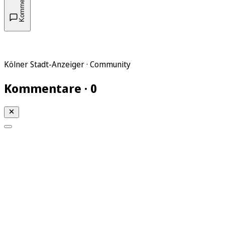
Kommentare
Kölner Stadt-Anzeiger · Community
Kommentare · 0
Mein KStA
Meine Artikel
Meine Region
Meine Newsletter
Mein KStA PLUS
Mein E-Paper