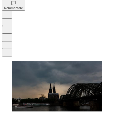
Kommentare
Auf Google bevorzugen
Anhören
Schrift
Merken
Drucken
Teilen