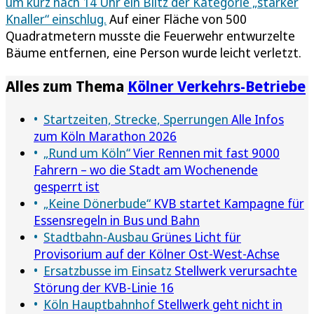
um kurz nach 14 Uhr ein Blitz der Kategorie „starker
Knaller“ einschlug.
Auf einer Fläche von 500
Quadratmetern musste die Feuerwehr entwurzelte
Bäume entfernen, eine Person wurde leicht verletzt.
Alles zum Thema
Kölner Verkehrs-Betriebe
Startzeiten, Strecke, Sperrungen
Alle Infos
zum Köln Marathon 2026
„Rund um Köln“
Vier Rennen mit fast 9000
Fahrern – wo die Stadt am Wochenende
gesperrt ist
„Keine Dönerbude“
KVB startet Kampagne für
Essensregeln in Bus und Bahn
Stadtbahn-Ausbau
Grünes Licht für
Provisorium auf der Kölner Ost-West-Achse
Ersatzbusse im Einsatz
Stellwerk verursachte
Störung der KVB-Linie 16
Köln Hauptbahnhof
Stellwerk geht nicht in