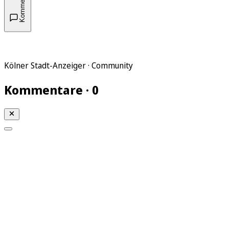
Kommentare
Kölner Stadt-Anzeiger · Community
Kommentare · 0
Mein KStA
Meine Artikel
Meine Region
Meine Newsletter
Mein KStA PLUS
Mein E-Paper