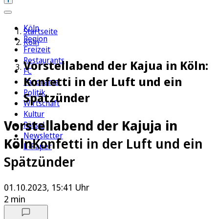
Köln
Startseite
Region
Köln
Freizeit
Restaurants
Vorstellabend der Kajua in Köln:
FC
Konfetti in der Luft und ein
Panorama
Politik
Spätzünder
Wirtschaft
Kultur
Vorstellabend der Kajuja in
Rätsel
Newsletter
Köln
Konfetti in der Luft und ein
E-Paper
Spätzünder
01.10.2023, 15:41 Uhr
2 min