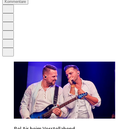
Kommentare
Auf Google bevorzugen
Anhören
Schrift
Merken
Drucken
Teilen
Bel Air beim Vorstellabend.