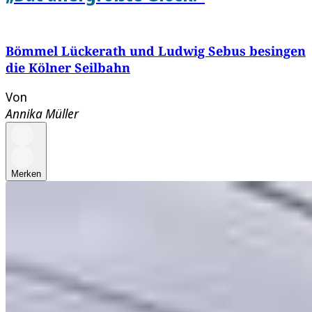
Bömmel Lückerath und Ludwig Sebus besingen
die Kölner Seilbahn
Von
Annika Müller
Merken