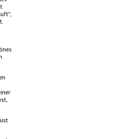
t
uft“,
t.
hönes
n
ten
einer
est,
aust