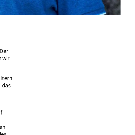
 Der
s wir
ltern
, das
f
den
des