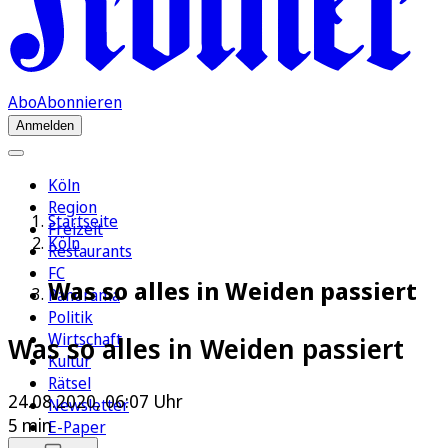
Abo
Abonnieren
Anmelden
Köln
Region
Startseite
Freizeit
Köln
Restaurants
FC
Was so alles in Weiden passiert
Panorama
Politik
Wirtschaft
Was so alles in Weiden passiert
Kultur
Rätsel
24.08.2020, 06:07 Uhr
Newsletter
5 min
E-Paper