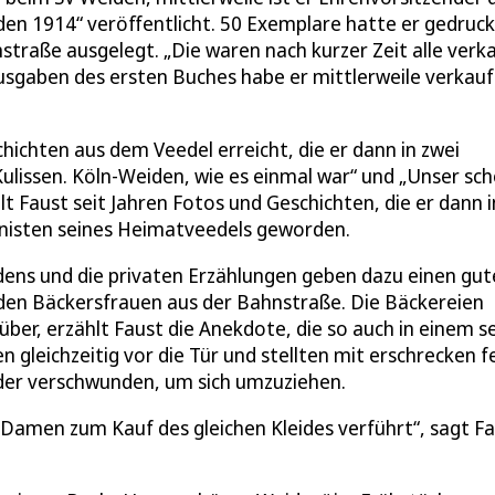
den 1914“ veröffentlicht. 50 Exemplare hatte er gedruck
traße ausgelegt. „Die waren nach kurzer Zeit alle verka
usgaben des ersten Buches habe er mittlerweile verkauf
.
chichten aus dem Veedel erreicht, die er dann in zwei
ulissen. Köln-Weiden, wie es einmal war“ und „Unser sc
 Faust seit Jahren Fotos und Geschichten, die er dann i
ronisten seines Heimatveedels geworden.
idens und die privaten Erzählungen geben dazu einen gu
beiden Bäckersfrauen aus der Bahnstraße. Die Bäckereien
ber, erzählt Faust die Anekdote, die so auch in einem s
 gleichzeitig vor die Tür und stellten mit erschrecken f
ieder verschwunden, um sich umzuziehen.
Damen zum Kauf des gleichen Kleides verführt“, sagt F