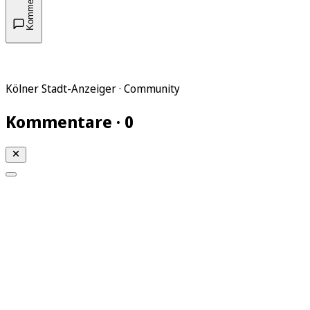
Kommentare
Kölner Stadt-Anzeiger · Community
Kommentare · 0
Mein KStA
Meine Artikel
Meine Region
Meine Newsletter
Mein KStA PLUS
Mein E-Paper