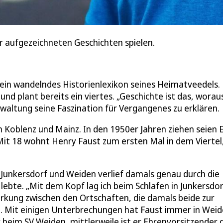
er aufgezeichneten Geschichten spielen.
 ein wandelndes Historienlexikon seines Heimatveedels.
nd plant bereits ein viertes. „Geschichte ist das, worau
waltung seine Faszination für Vergangenes zu erklären.
Koblenz und Mainz. In den 1950er Jahren ziehen seien E
Mit 18 wohnt Henry Faust zum ersten Mal in dem Viertel
 Junkersdorf und Weiden verlief damals genau durch die
lebte. „Mit dem Kopf lag ich beim Schlafen in Junkersdor
rkung zwischen den Ortschaften, die damals beide zur
. Mit einigen Unterbrechungen hat Faust immer in Wei
 beim SV Weiden, mittlerweile ist er Ehrenvorsitzender 