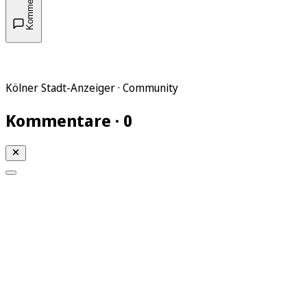
Kommentare
Kölner Stadt-Anzeiger · Community
Kommentare · 0
Mein KStA
Meine Artikel
Meine Region
Meine Newsletter
Mein KStA PLUS
Mein E-Paper