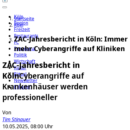
Köln
Startseite
Region
Köln
Freizeit
Restaurants
ZAC-Jahresbericht in Köln: Immer
FC
mehr Cyberangriffe auf Kliniken
Panorama
Politik
Wirtschaft
ZAC-Jahresbericht in
Kultur
Köln
Cyberangriffe auf
Rätsel
Newsletter
Krankenhäuser werden
E-Paper
professioneller
Von
Tim Stinauer
10.05.2025, 08:00 Uhr